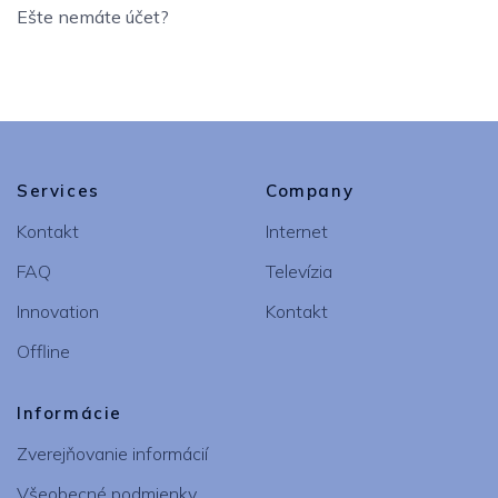
Ešte nemáte účet?
Services
Company
d.
Kontakt
Internet
FAQ
Televízia
Innovation
Kontakt
Offline
Informácie
Zverejňovanie informácií
Všeobecné podmienky