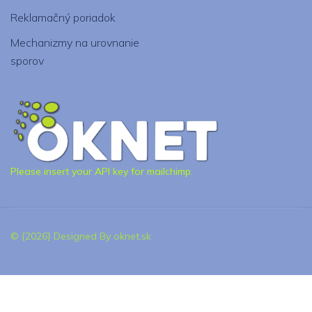
Reklamačný poriadok
Mechanizmy na urovnanie
sporov
Please insert your API key for mailchimp.
© {2026} Designed By oknet.sk