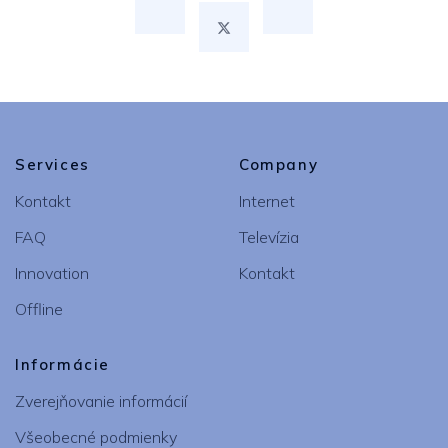
Services
Company
Kontakt
Internet
FAQ
Televízia
Innovation
Kontakt
Offline
Informácie
Zverejňovanie informácií
Všeobecné podmienky