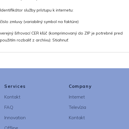
Identifikátor služby prístupu k internetu:
číslo zmluvy (variabilný symbol na faktúre)
verejný šifrovací CER kľúč (komprimovaný do ZIP je potrebné pred
použitím rozbaliť z archívu): Stiahnuť
Services
Company
Kontakt
Internet
FAQ
Televízia
Innovation
Kontakt
Offline